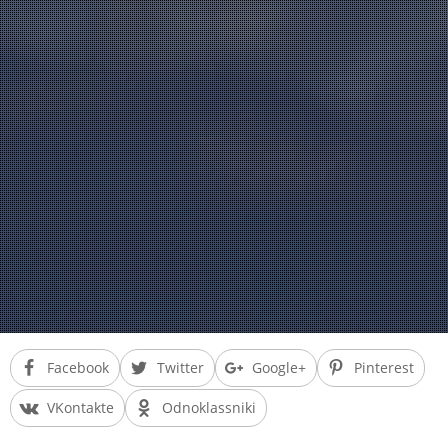
Facebook
Twitter
Google+
Pinterest
VKontakte
Odnoklassniki