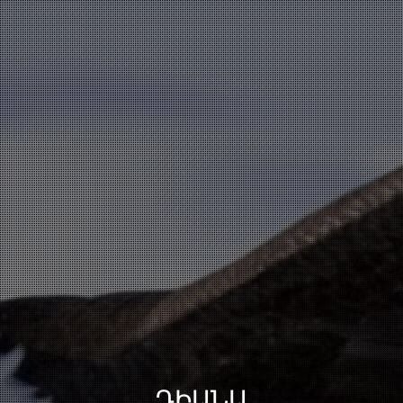
ԴԻԱՆԱ