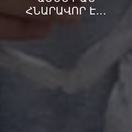
ՀՆԱՐԱՎՈՐ Է․․․