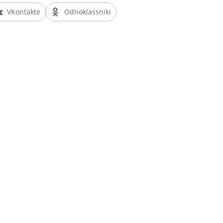
VKontakte
Odnoklassniki
СЛУЖЕНИЕ МИЛОСЕРДИЯ
ей, но также научить их тому, как можно вы
щего мышления. Вместо того, чтобы бедный чел
идает, кто бы помог ему. Он никогда не задумыва
п действует в мире. Поэтому очень важно пом
изни и будущем, и делать правильные шаги.