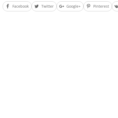
Facebook
Twitter
Google+
Pinterest
аша цель – не только накормить люд
Н
является проблемой неправильного ни
думает, что все должны ему, и беспрерывно ож
„Дающему дается” – этот библейский принци
чтобы они начали правильно думать о своей ж